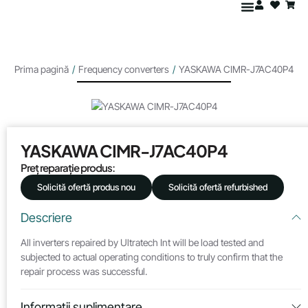
Prima pagină
/
Frequency converters
/
YASKAWA CIMR-J7AC40P4
YASKAWA CIMR-J7AC40P4
Preț reparație produs:
Solicită ofertă produs nou
Solicită ofertă refurbished
Descriere
All inverters repaired by Ultratech Int will be load tested and
subjected to actual operating conditions to truly confirm that the
repair process was successful.
Informații suplimentare