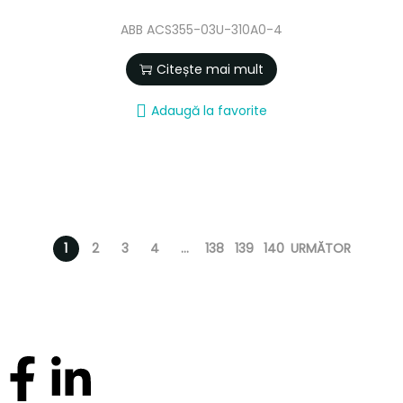
ABB ACS355-03U-310A0-4
Citește mai mult
Adaugă la favorite
1
2
3
4
…
138
139
140
URMĂTOR