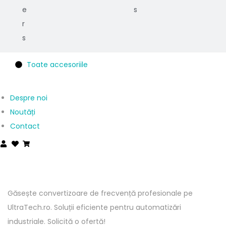
e
s
r
s
Toate accesoriile
Despre noi
Noutăți
Contact
Găsește convertizoare de frecvență profesionale pe
UltraTech.ro. Soluții eficiente pentru automatizări
industriale. Solicită o ofertă!