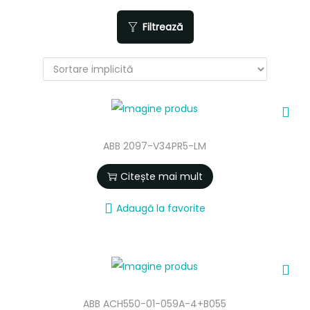
Filtrează
ABB 2097-V34PR5-LM
Citește mai mult
Adaugă la favorite
ABB ACH550-01-059A-4+B055