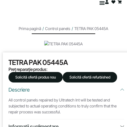
Prima pagină
/
Control panels
/
TETRA PAK 05445A
TETRA PAK 05445A
Preț reparație produs:
Solicită ofertă produs nou
Solicită ofertă refurbished
Descriere
All control panels repaired by Ultratech Int will be tested and
subjected to actual operating conditions to truly confirm that the
repair process was successful.
Informații suplimentare