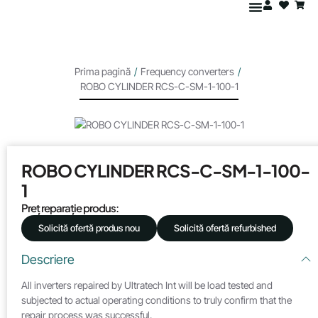
Prima pagină
/
Frequency converters
/
ROBO CYLINDER RCS-C-SM-1-100-1
ROBO CYLINDER RCS-C-SM-1-100-
1
Preț reparație produs:
Solicită ofertă produs nou
Solicită ofertă refurbished
Descriere
All inverters repaired by Ultratech Int will be load tested and
subjected to actual operating conditions to truly confirm that the
repair process was successful.