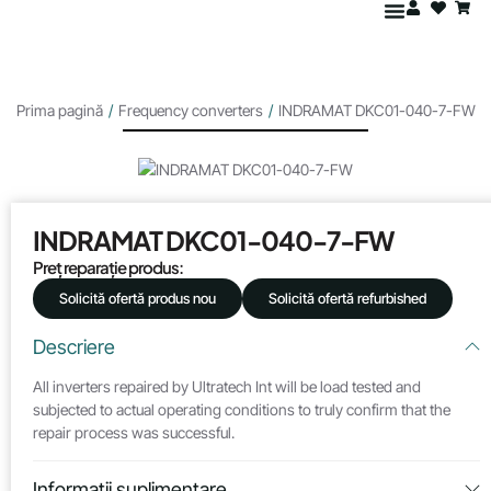
Prima pagină
/
Frequency converters
/
INDRAMAT DKC01-040-7-FW
INDRAMAT DKC01-040-7-FW
Preț reparație produs:
Solicită ofertă produs nou
Solicită ofertă refurbished
Descriere
All inverters repaired by Ultratech Int will be load tested and
subjected to actual operating conditions to truly confirm that the
repair process was successful.
Informații suplimentare