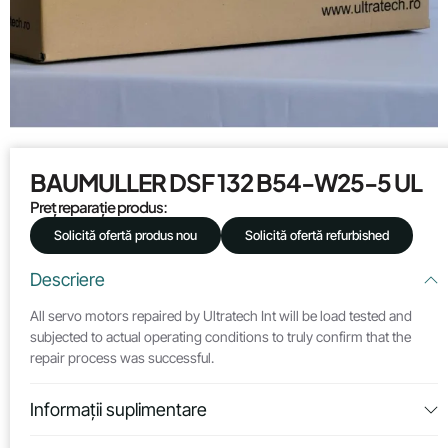
BAUMULLER DSF 132 B54-W25-5 UL
Preț reparație produs:
Solicită ofertă produs nou
Solicită ofertă refurbished
Descriere
All servo motors repaired by Ultratech Int will be load tested and
subjected to actual operating conditions to truly confirm that the
repair process was successful.
Informații suplimentare