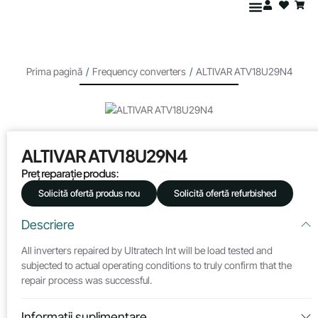
Prima pagină
/
Frequency converters
/
ALTIVAR ATV18U29N4
ALTIVAR ATV18U29N4
Preț reparație produs:
Solicită ofertă produs nou
Solicită ofertă refurbished
Descriere
All inverters repaired by Ultratech Int will be load tested and
subjected to actual operating conditions to truly confirm that the
repair process was successful.
Informații suplimentare