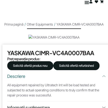
Prima pagină
/
Other Equipments
/
YASKAWA CIMR-VC4A0007BAA
YASKAWA CIMR-VC4A0007BAA
Preț reparație produs:
Solicită ofertă produs nou
Solicită ofertă refurbished
Descriere
All equipment repaired by Ultratech Int will be load tested and
subjected to actual operating conditions to truly confirm that the
repair process was successful.
Informații suplimentare