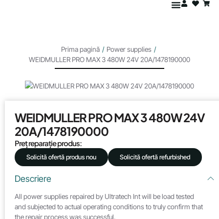
Prima pagină
/
Power supplies
/
WEIDMULLER PRO MAX 3 480W 24V 20A/1478190000
WEIDMULLER PRO MAX 3 480W 24V
20A/1478190000
Preț reparație produs:
Solicită ofertă produs nou
Solicită ofertă refurbished
Descriere
All power supplies repaired by Ultratech Int will be load tested
and subjected to actual operating conditions to truly confirm that
the repair process was successful.