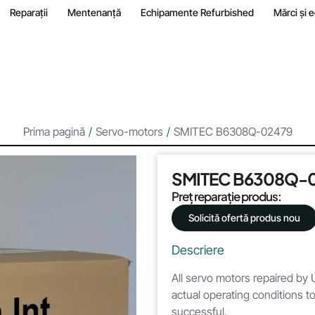
Reparații
Mentenanță
Echipamente Refurbished
Mărci și
Prima pagină
/
Servo-motors
/
SMITEC B6308Q-02479
SMITEC B6308Q-
Preț reparație produs:
Solicită ofertă produs nou
Descriere
All servo motors repaired by U
actual operating conditions to
successful.