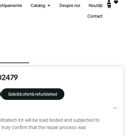
 echipamente
Catalog
Despre noi
Noutăți
Contact
02479
Solicită ofertă refurbished
ltratech Int will be load tested and subjected to
 truly confirm that the repair process was