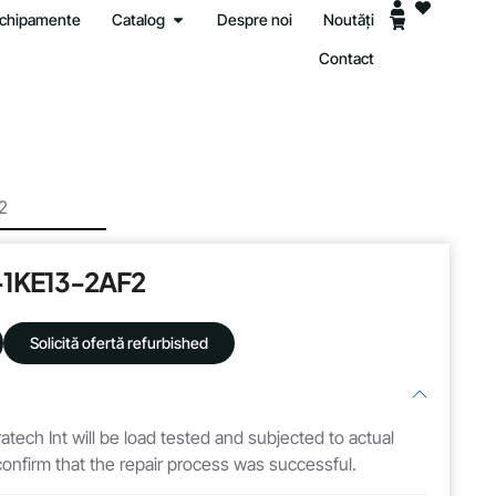
 echipamente
Catalog
Despre noi
Noutăți
Contact
2
-1KE13-2AF2
Solicită ofertă refurbished
atech Int will be load tested and subjected to actual
 confirm that the repair process was successful.