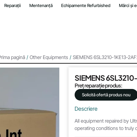
Reparații
Mentenanță
Echipamente Refurbished
Mărci și
Prima pagină
/
Other Equipments
/
SIEMENS 6SL3210-1KE13-2AF
SIEMENS 6SL3210
Preț reparație produs:
Solicită ofertă produs nou
Descriere
All equipment repaired by Ultr
operating conditions to truly