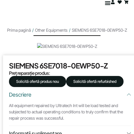
Prima pagină
/
Other Equipments
/
SIEMENS 6SE7018-0EWP50-Z
SIEMENS 6SE7018-0EWP50-Z
Preț reparație produs:
Solicită ofertă produs nou
Solicită ofertă refurbished
Descriere
All equipment repaired by Ultratech Int will be load tested and
subjected to actual operating conditions to truly confirm that the
repair process was successful.
Informații suplimentare