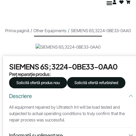
Prima pagină
/
Other Equipments
/
SIEMENS 6S;3224-0BE33-0AA0
SIEMENS 6S;3224-0BE33-0AA0
Preț reparație produs:
Solicită ofertă produs nou
Solicită ofertă refurbished
Descriere
All equipment repaired by Ultratech Int will be load tested and
subjected to actual operating conditions to truly confirm that the
repair process was successful.
Informații suplimentare