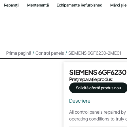
Reparații
Mentenanță
Echipamente Refurbished
Mărci și
Prima pagină
/
Control panels
/
SIEMENS 6GF6230-2ME01
SIEMENS 6GF623
Preț reparație produs:
Solicită ofertă produs nou
Descriere
All control panels repaired by
operating conditions to truly