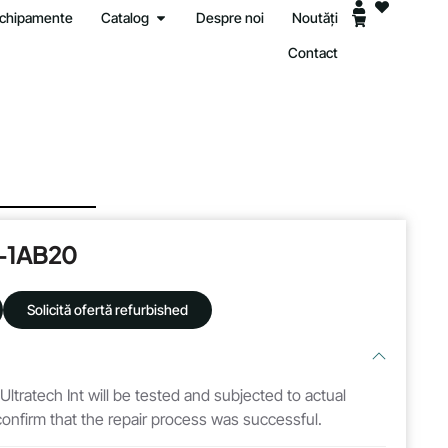
 echipamente
Catalog
Despre noi
Noutăți
Contact
-1AB20
Solicită ofertă refurbished
 Ultratech Int will be tested and subjected to actual
 confirm that the repair process was successful.