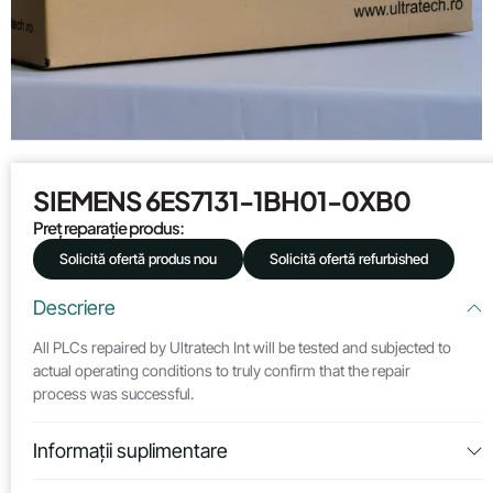
SIEMENS 6ES7131-1BH01-0XB0
Preț reparație produs:
Solicită ofertă produs nou
Solicită ofertă refurbished
Descriere
All PLCs repaired by Ultratech Int will be tested and subjected to
actual operating conditions to truly confirm that the repair
process was successful.
Informații suplimentare