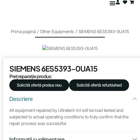
Prima pagină
/
Other Equipments
/
SIEMENS 6ES5393-0UA15
SIEMENS 6ES5393-0UA15
Preț reparație produs:
Solicită ofertă produs nou
Solicită ofertă refurbished
Descriere
All equipment repaired by Ultratech Int will be load tested and
subjected to actual operating conditions to truly confirm that the
repair process was successful.
Informații suplimentare