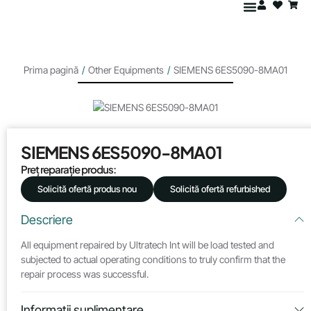
Prima pagină
/
Other Equipments
/
SIEMENS 6ES5090-8MA01
SIEMENS 6ES5090-8MA01
Preț reparație produs:
Solicită ofertă produs nou
Solicită ofertă refurbished
Descriere
All equipment repaired by Ultratech Int will be load tested and
subjected to actual operating conditions to truly confirm that the
repair process was successful.
Informații suplimentare