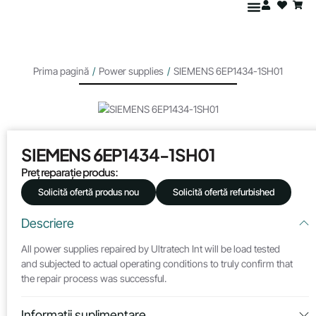
Prima pagină
/
Power supplies
/
SIEMENS 6EP1434-1SH01
SIEMENS 6EP1434-1SH01
Preț reparație produs:
Solicită ofertă produs nou
Solicită ofertă refurbished
Descriere
All power supplies repaired by Ultratech Int will be load tested
and subjected to actual operating conditions to truly confirm that
the repair process was successful.
Informații suplimentare