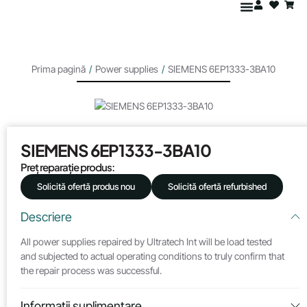
Prima pagină
/
Power supplies
/
SIEMENS 6EP1333-3BA10
SIEMENS 6EP1333-3BA10
Preț reparație produs:
Solicită ofertă produs nou
Solicită ofertă refurbished
Descriere
All power supplies repaired by Ultratech Int will be load tested
and subjected to actual operating conditions to truly confirm that
the repair process was successful.
Informații suplimentare