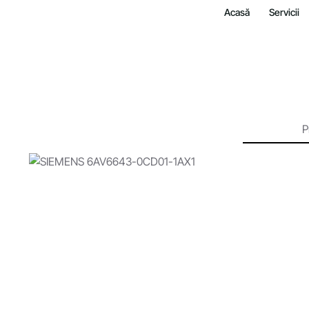
Acasă
Servicii
P