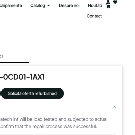
 echipamente
Catalog
Despre noi
Noutăți
Contact
X1
-0CD01-1AX1
Solicită ofertă refurbished
atech Int will be load tested and subjected to actual
 confirm that the repair process was successful.