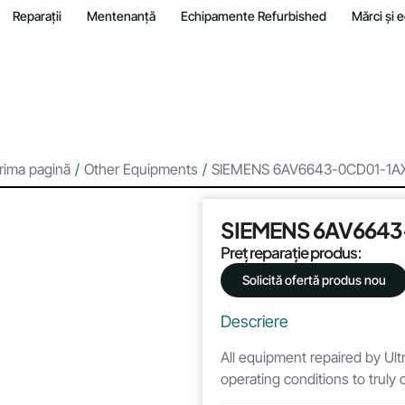
Reparații
Mentenanță
Echipamente Refurbished
Mărci și
rima pagină
/
Other Equipments
/
SIEMENS 6AV6643-0CD01-1A
SIEMENS 6AV6643
Preț reparație produs:
Solicită ofertă produs nou
Descriere
All equipment repaired by Ultr
operating conditions to truly