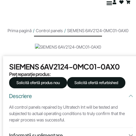
Prima pagină
/
Control panels
/
SIEMENS 6AV2124-0MC01-0AX0
SIEMENS 6AV2124-0MC01-0AX0
Preț reparație produs:
Solicită ofertă produs nou
Solicită ofertă refurbished
Descriere
All control panels repaired by Ultratech Int will be tested and
subjected to actual operating conditions to truly confirm that the
repair process was successful.
Informații suplimentare