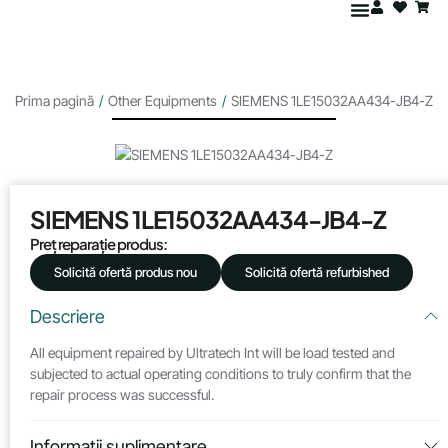
Prima pagină
/
Other Equipments
/
SIEMENS 1LE15032AA434-JB4-Z
SIEMENS 1LE15032AA434-JB4-Z
Preț reparație produs:
Solicită ofertă produs nou
Solicită ofertă refurbished
Descriere
All equipment repaired by Ultratech Int will be load tested and
subjected to actual operating conditions to truly confirm that the
repair process was successful.
Informații suplimentare