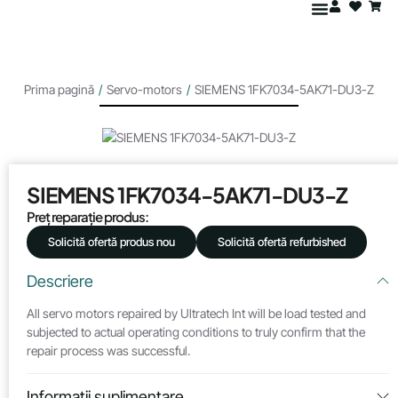
Prima pagină
/
Servo-motors
/
SIEMENS 1FK7034-5AK71-DU3-Z
SIEMENS 1FK7034-5AK71-DU3-Z
Preț reparație produs:
Solicită ofertă produs nou
Solicită ofertă refurbished
Descriere
All servo motors repaired by Ultratech Int will be load tested and
subjected to actual operating conditions to truly confirm that the
repair process was successful.
Informații suplimentare