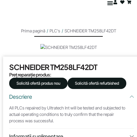
Prima pagină
/
PLC's
/
SCHNEIDER TM258LF42DT
SCHNEIDER TM258LF42DT
Preț reparație produs:
Solicită ofertă produs nou
Solicită ofertă refurbished
Descriere
All PLCs repaired by Ultratech Int will be tested and subjected to
actual operating conditions to truly confirm that the repair
process was successful.
Informații suplimentare