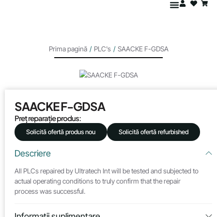
Prima pagină
/
PLC's
/
SAACKE F-GDSA
SAACKE F-GDSA
Preț reparație produs:
Solicită ofertă produs nou
Solicită ofertă refurbished
Descriere
All PLCs repaired by Ultratech Int will be tested and subjected to
actual operating conditions to truly confirm that the repair
process was successful.
Informații suplimentare