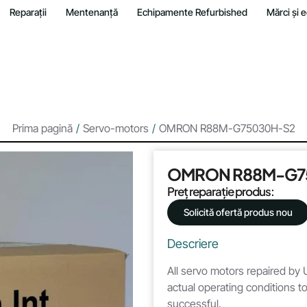
Reparații
Mentenanță
Echipamente Refurbished
Mărci și
Prima pagină
/
Servo-motors
/
OMRON R88M-G75030H-S2
OMRON R88M-G7
Preț reparație produs:
Solicită ofertă produs nou
Descriere
All servo motors repaired by U
actual operating conditions to
successful.