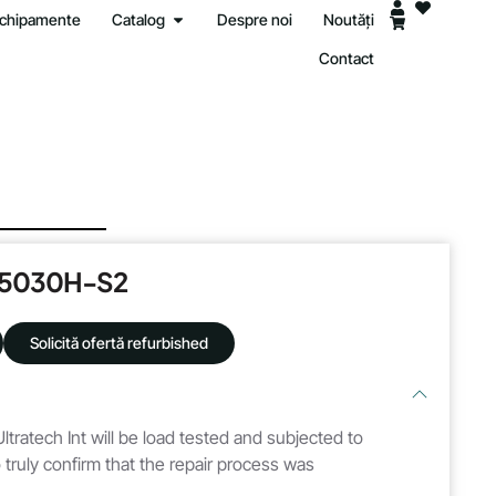
 echipamente
Catalog
Despre noi
Noutăți
Contact
5030H-S2
Solicită ofertă refurbished
ltratech Int will be load tested and subjected to
 truly confirm that the repair process was