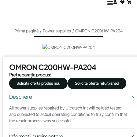
Prima pagină
/
Power supplies
/
OMRON C200HW-PA204
OMRON C200HW-PA204
Preț reparație produs:
Solicită ofertă produs nou
Solicită ofertă refurbished
Descriere
All power supplies repaired by Ultratech Int will be load tested
and subjected to actual operating conditions to truly confirm that
the repair process was successful.
Informații suplimentare