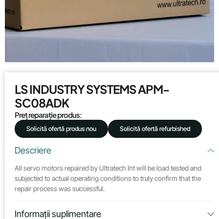
LS INDUSTRY SYSTEMS APM-
SC08ADK
Preț reparație produs:
Solicită ofertă produs nou
Solicită ofertă refurbished
Descriere
All servo motors repaired by Ultratech Int will be load tested and
subjected to actual operating conditions to truly confirm that the
repair process was successful.
Informații suplimentare