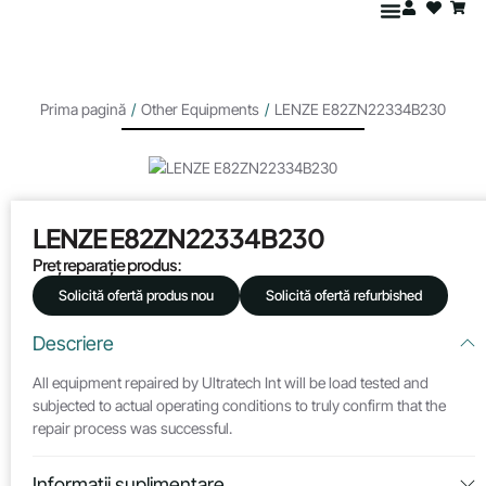
Prima pagină
/
Other Equipments
/
LENZE E82ZN22334B230
LENZE E82ZN22334B230
Preț reparație produs:
Solicită ofertă produs nou
Solicită ofertă refurbished
Descriere
All equipment repaired by Ultratech Int will be load tested and
subjected to actual operating conditions to truly confirm that the
repair process was successful.
Informații suplimentare