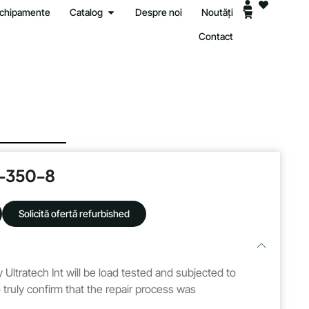
 echipamente
Catalog
Despre noi
Noutăți
Contact
-350-8
Solicită ofertă refurbished
 Ultratech Int will be load tested and subjected to
 truly confirm that the repair process was