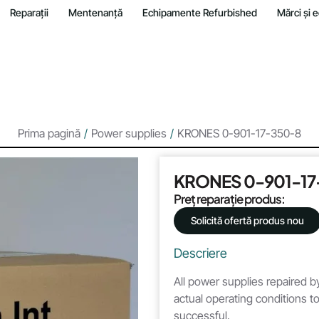
Reparații
Mentenanță
Echipamente Refurbished
Mărci și
Prima pagină
/
Power supplies
/
KRONES 0-901-17-350-8
KRONES 0-901-17
Preț reparație produs:
Solicită ofertă produs nou
Descriere
All power supplies repaired by
actual operating conditions to
successful.