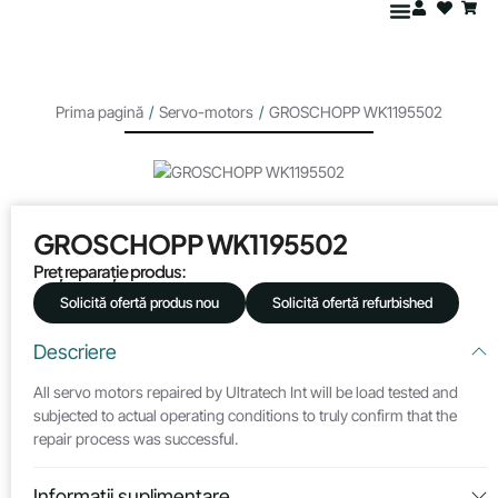
Prima pagină
/
Servo-motors
/
GROSCHOPP WK1195502
GROSCHOPP WK1195502
Preț reparație produs:
Solicită ofertă produs nou
Solicită ofertă refurbished
Descriere
All servo motors repaired by Ultratech Int will be load tested and
subjected to actual operating conditions to truly confirm that the
repair process was successful.
Informații suplimentare