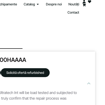
 echipamente
Catalog
Despre noi
Noutăți
Contact
300HAAAA
Solicită ofertă refurbished
ltratech Int will be load tested and subjected to
 truly confirm that the repair process was