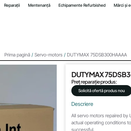
Reparații
Mentenanță
Echipamente Refurbished
Mărci și
Prima pagină
/
Servo-motors
/
DUTYMAX 75DSB300HAAAA
DUTYMAX 75DSB
Preț reparație produs:
Solicită ofertă produs nou
Descriere
All servo motors repaired by U
actual operating conditions to
successful.