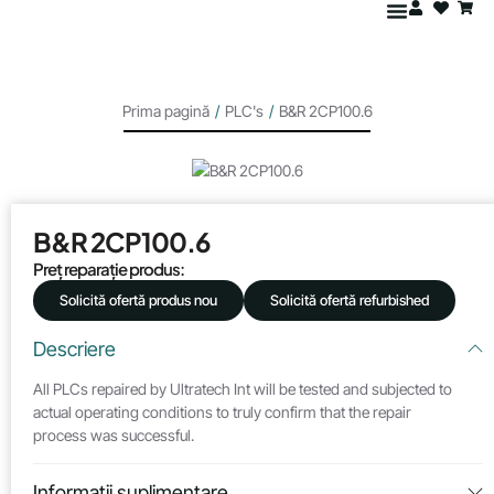
Prima pagină
/
PLC's
/
B&R 2CP100.6
B&R 2CP100.6
Preț reparație produs:
Solicită ofertă produs nou
Solicită ofertă refurbished
Descriere
All PLCs repaired by Ultratech Int will be tested and subjected to
actual operating conditions to truly confirm that the repair
process was successful.
Informații suplimentare