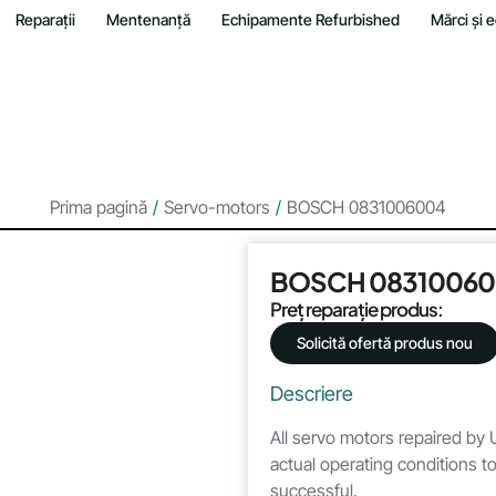
Reparații
Mentenanță
Echipamente Refurbished
Mărci și
Prima pagină
/
Servo-motors
/
BOSCH 0831006004
BOSCH 0831006
Preț reparație produs:
Solicită ofertă produs nou
Descriere
All servo motors repaired by U
actual operating conditions to
successful.