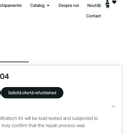
 echipamente
Catalog
Despre noi
Noutăți
Contact
004
Solicită ofertă refurbished
ltratech Int will be load tested and subjected to
 truly confirm that the repair process was