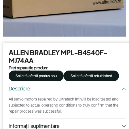
ALLEN BRADLEY MPL-B4540F-
MJ74AA
Preț reparație produs:
Solicită ofertă produs nou
Solicită ofertă refurbished
Descriere
All servo motors repaired by Ultratech Int will be load tested and
subjected to actual operating conditions to truly confirm that the
repair process was successful.
Informații suplimentare