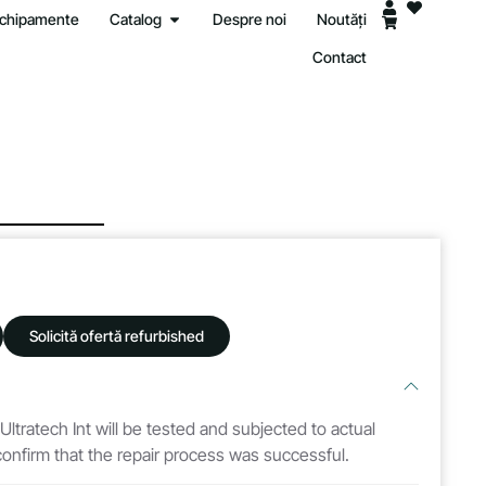
 echipamente
Catalog
Despre noi
Noutăți
Contact
Solicită ofertă refurbished
 Ultratech Int will be tested and subjected to actual
 confirm that the repair process was successful.