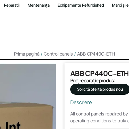
Reparații
Mentenanță
Echipamente Refurbished
Mărci și
Prima pagină
/
Control panels
/
ABB CP440C-ETH
ABB CP440C-ETH
Preț reparație produs:
Solicită ofertă produs nou
Descriere
All control panels repaired by
operating conditions to truly