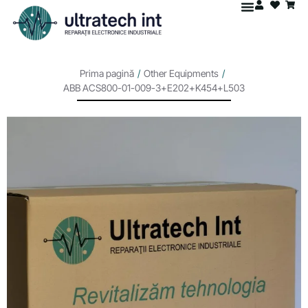
Prima pagină
/
Other Equipments
/
ABB ACS800-01-009-3+E202+K454+L503