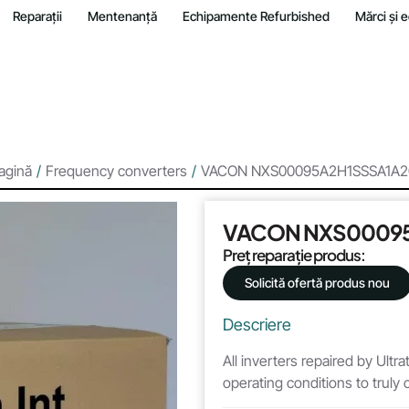
Reparații
Mentenanță
Echipamente Refurbished
Mărci și
agină
/
Frequency converters
/
VACON NXS00095A2H1SSSA1A2
VACON NXS0009
Preț reparație produs:
Solicită ofertă produs nou
Descriere
All inverters repaired by Ultr
operating conditions to truly