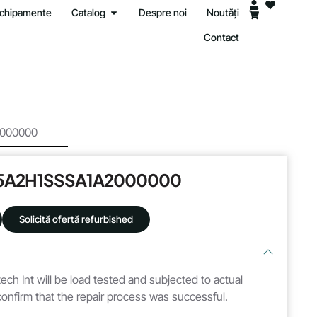
 echipamente
Catalog
Despre noi
Noutăți
Contact
000000
5A2H1SSSA1A2000000
Solicită ofertă refurbished
atech Int will be load tested and subjected to actual
 confirm that the repair process was successful.