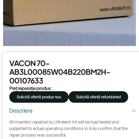
VACON 70-
AB3L00085W04B220BM2H-
00107633
Preț reparație produs:
Solicită ofertă produs nou
Solicită ofertă refurbished
Descriere
All inverters repaired by Ultratech Int will be load tested and
subjected to actual operating conditions to truly confirm that the
repair process was successful.