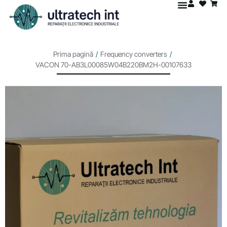
Prima pagină
/
Frequency converters
/
VACON 70-AB3L00085W04B220BM2H-00107633