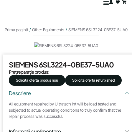
Prima pagină
/
Other Equipments
/
SIEMENS 6SL3224-0BE37-5UA0
SIEMENS 6SL3224-0BE37-5UA0
Preț reparație produs:
Solicită ofertă produs nou
Solicită ofertă refurbished
Descriere
All equipment repaired by Ultratech Int will be load tested and
subjected to actual operating conditions to truly confirm that the
repair process was successful.
Informații suplimentare