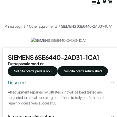
Prima pagină
/
Other Equipments
/
SIEMENS 6SE6440-2AD31-1CA1
SIEMENS 6SE6440-2AD31-1CA1
Preț reparație produs:
Solicită ofertă produs nou
Solicită ofertă refurbished
Descriere
All equipment repaired by Ultratech Int will be load tested and
subjected to actual operating conditions to truly confirm that the
repair process was successful.
Informații suplimentare