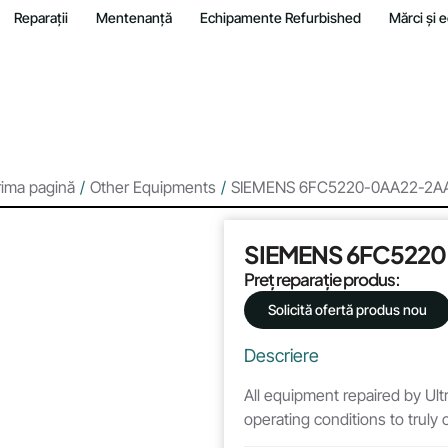
Reparații
Mentenanță
Echipamente Refurbished
Mărci și
rima pagină
/
Other Equipments
/
SIEMENS 6FC5220-0AA22-2A
SIEMENS 6FC522
Preț reparație produs:
Solicită ofertă produs nou
Descriere
All equipment repaired by Ultr
operating conditions to truly