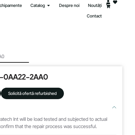
 echipamente
Catalog
Despre noi
Noutăți
Contact
A0
0-0AA22-2AA0
Solicită ofertă refurbished
atech Int will be load tested and subjected to actual
 confirm that the repair process was successful.