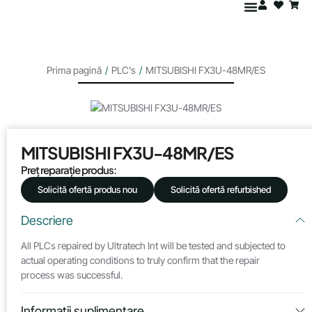
Prima pagină
/
PLC's
/
MITSUBISHI FX3U-48MR/ES
MITSUBISHI FX3U-48MR/ES
Preț reparație produs:
Solicită ofertă produs nou
Solicită ofertă refurbished
Descriere
All PLCs repaired by Ultratech Int will be tested and subjected to
actual operating conditions to truly confirm that the repair
process was successful.
Informații suplimentare