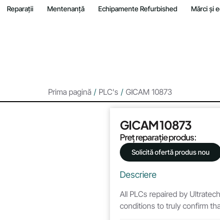
Reparații
Mentenanță
Echipamente Refurbished
Mărci și
Prima pagină
/
PLC's
/
GICAM 10873
GICAM 10873
Preț reparație produs:
Solicită ofertă produs nou
Descriere
All PLCs repaired by Ultratech
conditions to truly confirm t