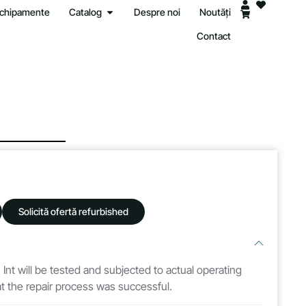
 echipamente
Catalog
Despre noi
Noutăți
Contact
Solicită ofertă refurbished
 Int will be tested and subjected to actual operating
hat the repair process was successful.