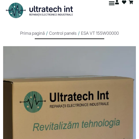
Prima pagină
/
Control panels
/
ESA VT 155W00000