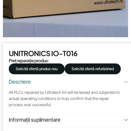
UNITRONICS IO-T016
Preț reparație produs:
Solicită ofertă produs nou
Solicită ofertă refurbished
Descriere
All PLCs repaired by Ultratech Int will be tested and subjected to
actual operating conditions to truly confirm that the repair
process was successful.
Informații suplimentare