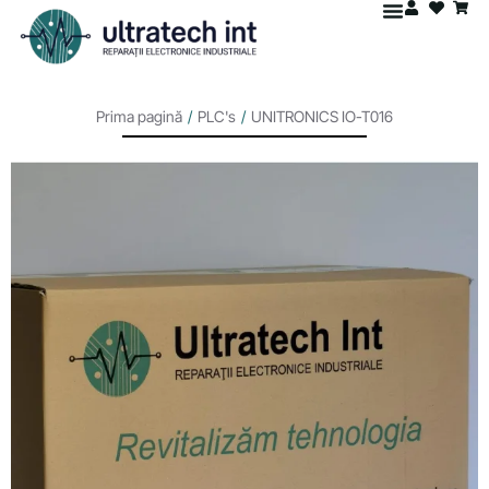
Prima pagină
/
PLC's
/
UNITRONICS IO-T016