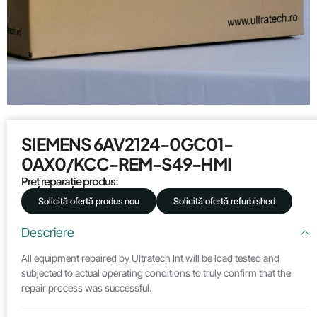
SIEMENS 6AV2124-0GC01-
0AX0/KCC-REM-S49-HMI
Preț reparație produs:
Solicită ofertă produs nou
Solicită ofertă refurbished
Descriere
All equipment repaired by Ultratech Int will be load tested and
subjected to actual operating conditions to truly confirm that the
repair process was successful.