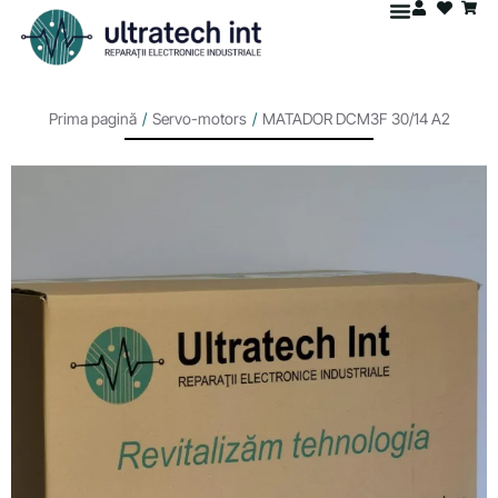
Prima pagină
/
Servo-motors
/
MATADOR DCM3F 30/14 A2