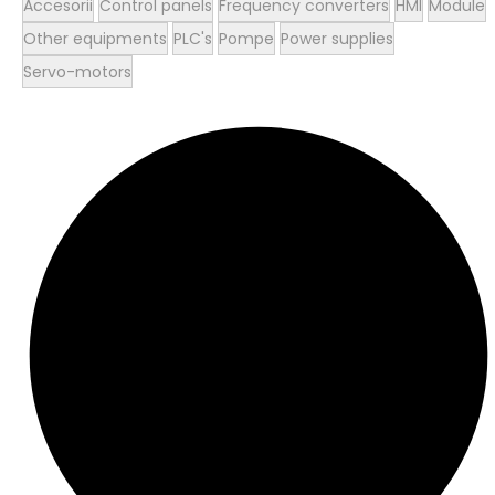
Accesorii
Control panels
Frequency converters
HMI
Module
Other equipments
PLC's
Pompe
Power supplies
Servo-motors