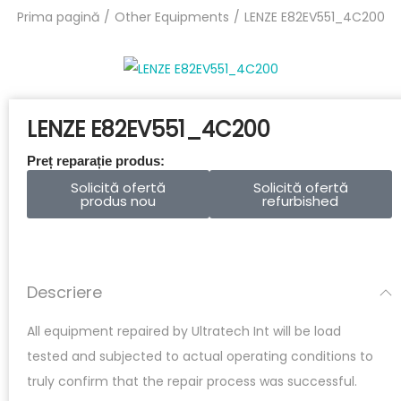
Prima pagină
/
Other Equipments
/
LENZE E82EV551_4C200
LENZE E82EV551_4C200
Preț reparație produs:
Solicită ofertă
Solicită ofertă
produs nou
refurbished
Descriere
All equipment repaired by Ultratech Int will be load
tested and subjected to actual operating conditions to
truly confirm that the repair process was successful.